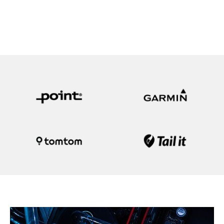
En av
Skandinavias største
på reparasjon og
service