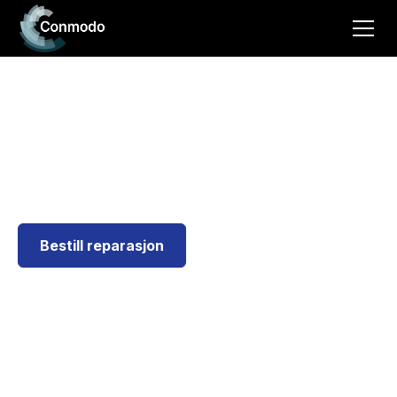
Annet
Har du andre produkter du vil sende inn til service?
Vi hjelper deg!
Bestill reparasjon
Autorisert serviceverksted
for de aller største
merkevarene